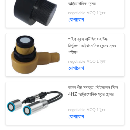
আল্ট্রাসোনিক সেন্সর
negotiable MOQ:1 টুকরা
যোগাযোগ
10
পিজেডটি পাউডার
পাইপ ব্রাস হাউজিং সহ উচ্চ
নির্ভুলতা আল্ট্রাসোনিক সেন্সর স্তর
পরিমাপ
negotiable MOQ:1 টুকরা
যোগাযোগ
27
ডাবল শীট সনাক্ত স্টেইনলেস স্টিল
4HZ আল্ট্রাসোনিক স্তর সেন্সর
পাইজো রিং
negotiable MOQ:1 টুকরা
যোগাযোগ