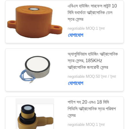
এবিএস হাউজিং সারফেস মাউন্ট 10
মিমি যথার্থতা আল্ট্রাসোনিক তেল
21
স্তর সেন্সর
negotiable MOQ:1 টুকরা
পাইজোইলেক্ট্রিক ডিস্ক
যোগাযোগ
অ্যালুমিনিয়াম হাউজিং আল্ট্রাসোনিক
স্তর সেন্সর, 185KHz
আল্ট্রাসোনিক জলরোধী সেন্সর
23
negotiable MOQ:50 টুকরা / টুকরা
যোগাযোগ
পাইজোইলেক্ট্রিক টিউব
পাইপ সহ 20 এমএ 18 মিমি
পিভিসি আল্ট্রাসোনিক স্তর পরিমাপ
সেন্সর
negotiable MOQ:1 টুকরা