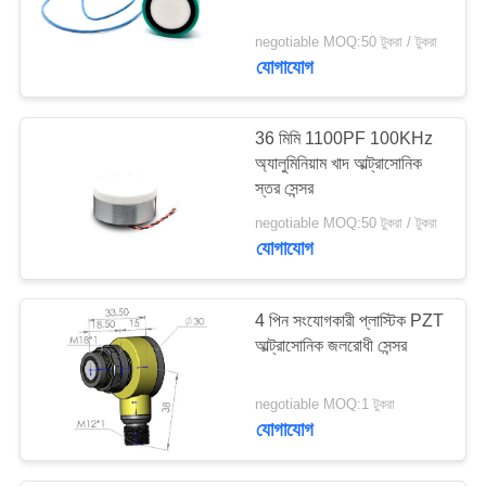
10
negotiable MOQ:50 টুকরা / টুকরা
অতিস্বনক ক্যাভিয়েশন
যোগাযোগ
ট্রান্সডুসার
36 মিমি 1100PF 100KHz
অ্যালুমিনিয়াম খাদ আল্ট্রাসোনিক
স্তর সেন্সর
negotiable MOQ:50 টুকরা / টুকরা
যোগাযোগ
31
অতিস্বনক দূরত্ব সেন্সর
4 পিন সংযোগকারী প্লাস্টিক PZT
আল্ট্রাসোনিক জলরোধী সেন্সর
negotiable MOQ:1 টুকরা
যোগাযোগ
12