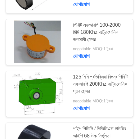
নিয়ন্ত্রণ
যোগাযোগ
যোগাযোগ
পিবিটি এফআরপি 100-2000
22
মিমি 180Khz আল্ট্রাসোনিক
করুন
অতিস্বনক ক্লিনিং
জলরোধী সেন্সর
ট্রান্সডুসার
negotiable MOQ:1 টুকরা
উদ্ধৃতির
যোগাযোগ
জন্য
আবেদন
125 মিমি প্রতিক্রিয়া বিলম্ব পিবিটি
এফআরপি 200Khz আল্ট্রাসোনিক
স্তর সেন্সর
28
সাইট
negotiable MOQ:1 টুকরা
ম্যাপ
যোগাযোগ
অতিস্বনক স্তর সেন্সর
PRIVACY
পাইপ পিভিসি / পিভিডিএফ হাউজিং
POLICY
আইপি 68 উচ্চ নির্ভুলতা