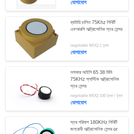
যোগাযোগ
22
ব্যাটারি চালিত 75Khz পিবিটি
পাইজোইলেক্ট্রিক সিরামিকস
এফআরপি আল্ট্রাসোনিক স্তর সেন্সর
negotiable MOQ:1 টুকরা
যোগাযোগ
নলাকার আইপি 65 38 মিমি
10
75KHz প্লাস্টিক আল্ট্রাসোনিক
স্তর সেন্সর
অতিস্বনক বুদ্বুদ সেন্সর
negotiable MOQ:100 টুকরা / টুকরা
যোগাযোগ
স্তর পরিমাপ 180KHz পিবিটি
জলরোধী আল্ট্রাসোনিক সেন্সর or