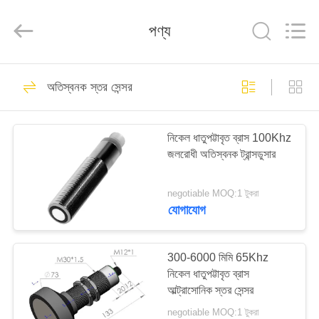
Shenzhen
Yujies
Technology
পণ্য
Co.,
Ltd..
All
Rights
Reserved.
বাড়ি
60
অতিস্বনক স্তর সেন্সর
পিজেডটি আল্ট্রাসোনিক
পণ্য
ট্রান্সডুসার
নিকেল ধাতুপট্টাবৃত ব্রাস 100Khz
জলরোধী অতিস্বনক ট্রান্সডুসার
আমাদের
সম্পর্কে
negotiable MOQ:1 টুকরা
যোগাযোগ
41
কারখানা
মেডিকেল অতিস্বনক
ভ্রমণ
300-6000 মিমি 65Khz
নিকেল ধাতুপট্টাবৃত ব্রাস
ট্রান্সডুসার
আল্ট্রাসোনিক স্তর সেন্সর
মান
negotiable MOQ:1 টুকরা