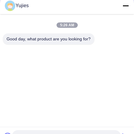
Yujies
সব
5:26 AM
Good day, what product are you looking for?
পিজেডটি আল্ট্রাসোনিক
মেডিকেল অতিস্বনক
ট্রান্সডুসার
ট্রান্সডুসার
অতিস্বনক ক্লিনিং ট্রান্সডুসার
অতিস্বনক স্তর সেন্সর
পিজেডটি পাউডার
পাইজো রিং
পাইজোইলেক্ট্রিক ডিস্ক
পাইজোইলেক্ট্রিক টিউব
সাবস্ক্রাইব