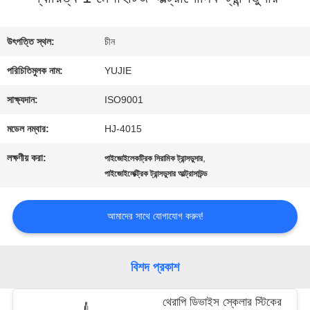
মান
উৎপত্তি স্থল:
চীন
নিয়ন্ত্রণ
পরিচিতিমুলক নাম:
YUJIE
সাক্ষ্যদান:
ISO9001
যোগাযোগ
মডেল নম্বার:
HJ-4015
করুন
লক্ষণীয় করা:
,
পাইজোইলেকট্রিক সিরামিক ট্রান্সডুসার
পাইজোইলেক্ট্রিক ট্রান্সডুসার আল্ট্রাসাউন্ড
উদ্ধৃতির
আমাদের সাথে যোগাযোগ করুন!
জন্য
আবেদন
বিশদ প্রকাশ
থেরাপি ডিভাইস স্কেলার স্টিকের