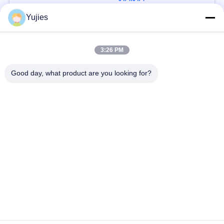
Yujies
সব
3:26 PM
Good day, what product are you looking for?
পিজেডটি আল্ট্রাসোনিক
মেডিকেল অতিস্বনক
ট্রান্সডুসার
ট্রান্সডুসার
অতিস্বনক ক্লিনিং ট্রান্সডুসার
অতিস্বনক স্তর সেন্সর
পিজেডটি পাউডার
পাইজো রিং
পাইজোইলেক্ট্রিক ডিস্ক
পাইজোইলেক্ট্রিক টিউব