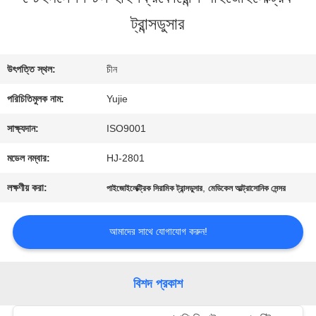
ট্রান্সডুসার
মান
নিয়ন্ত্রণ
উৎপত্তি স্থল:
চীন
পরিচিতিমুলক নাম:
Yujie
যোগাযোগ
সাক্ষ্যদান:
ISO9001
করুন
মডেল নম্বার:
HJ-2801
লক্ষণীয় করা:
,
পাইজোইলেক্ট্রিক সিরামিক ট্রান্সডুসার
মেডিকেল আল্ট্রাসোনিক সেন্সর
উদ্ধৃতির
আমাদের সাথে যোগাযোগ করুন!
জন্য
আবেদন
বিশদ প্রকাশ