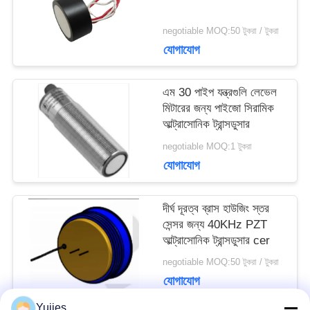
সাইট
negotiable MOQ:50 টুকরা / টুকরা
ম্যাপ
যোগাযোগ
PRIVACY
এম 30 পাইপ যন্ত্রগুলি লেভেল
মিটারের জন্য পাইজো সিরামিক
POLICY
আল্ট্রাসোনিক ট্রান্সডুসার
negotiable MOQ:1 টুকরা
যোগাযোগ
দীর্ঘ দূরত্ব ব্রাস হাউজিং স্তর
সেন্সর জন্য 40KHz PZT
আল্ট্রাসোনিক ট্রান্সডুসার cer
negotiable MOQ:50 টুকরা / টুকরা
যোগাযোগ
Yujies