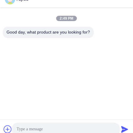
সব
2:49 PM
Good day, what product are you looking for?
পিজেডটি আল্ট্রাসোনিক
মেডিকেল অতিস্বনক
ট্রান্সডুসার
ট্রান্সডুসার
অতিস্বনক ক্লিনিং ট্রান্সডুসার
অতিস্বনক স্তর সেন্সর
পিজেডটি পাউডার
পাইজো রিং
পাইজোইলেক্ট্রিক ডিস্ক
পাইজোইলেক্ট্রিক টিউব
সাবস্ক্রাইব