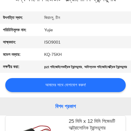
মান
উৎপত্তি স্থল:
জিয়াংসু, চীন
নিয়ন্ত্রণ
পরিচিতিমুলক নাম:
Yujie
সাক্ষ্যদান:
ISO9001
যোগাযোগ
মডেল নম্বার:
KQ-75KH
করুন
লক্ষণীয় করা:
,
pzt পাইজোইলেকট্রিক ট্রান্সডুসার
অতিস্বনক পাইজোইলেক্ট্রিক ট্রান্সডুসার
উদ্ধৃতির
আমাদের সাথে যোগাযোগ করুন!
জন্য
বিশদ প্রকাশ
আবেদন
25 মিমি x 12 মিমি পিজেডটি
আল্ট্রাসোনিক ট্রান্সডুসার