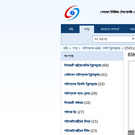
শেনজেন ইউজিজ টেকনোলজি ক
বাড়ি
পণ্য
আমাদের সম্পর্কে
কার
বাড়ি
পণ্য
অতিস্বনক eldালাই ট্রান্সডুসার
65Khz আল
65Kh
সব পণ্য
পিজেডটি আল্ট্রাসোনিক ট্রান্সডুসার
(60)
মেডিকেল অতিস্বনক ট্রান্সডুসার
(41)
অতিস্বনক ক্লিনিং ট্রান্সডুসার
(22)
অতিস্বনক স্তর সেন্সর
(28)
পিজেডটি পাউডার
(10)
পাইজো রিং
(27)
পাইজোইলেক্ট্রিক ডিস্ক
(21)
পাইজোইলেক্ট্রিক টিউব
(23)