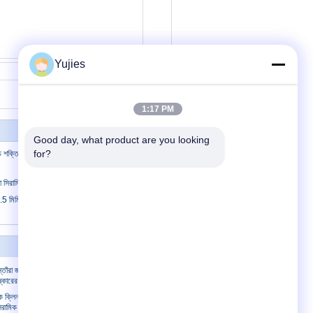
Yujies
যোগাযোগ
1:17 PM
Good day, what product are you looking 
for?
উচ্চ শক্তি পাইজোলেইট্রিক সিরামিক এলিমেন্ট 25Khz
সিরামিক রিং উচ্চ যথার্থতা নিম্ন ডাইলেট্রিকের ক্ষতি
মিমি পিজেডটি রিং বহুমুখী উচ্চ নির্ভরযোগ্যতা দীর্ঘ
যোগাযোগ করুন
স্তোঁরা জন্য উচ্চ
যোগাযোগ করুন
্কারের ট্রান্সডুসার
উদ্ধৃতির জন্য আবেদন
িক ক্লিনার জন্য
E-Mail
ামিক ট্রান্সডুসার