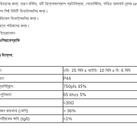
িবহনের জন্য: ভ্রূণ মনিটর, হার্ট রিফ্লোকস্কোপ প্রতিবিম্বক, পেডোমিটার, গাড়ির অ্যালার্ম সেন্সর or
েস লিফ্ট বিউটি ডিভাইসগুলির জন্য।
েডিকেল ডিভাইসগুলির জন্য।
ূরত্ব পরিমাপের জন্য।
াইড্রোফোন
ওশিয়ানোগ্রাফি
ষ উল্লেখ:
া:
ওডি: 25 মিমি x আই
ডি: 10 মিমি x থি: 6 মিমি
ান:
P44
্যাসিট্যান্স:
750pf
±
15%
পুনিকতা:
65 khz
±
5%
<30Ω
জন কারখানা (কেপি)
> 36%
েট্রিকের ক্ষতি (tgδ)
<1%