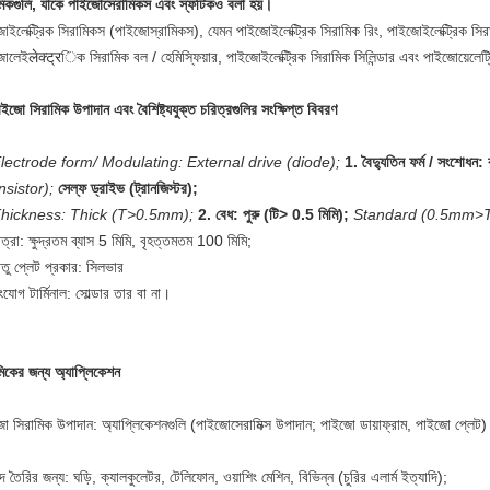
মিকগুলি, যাকে পাইজোসেরামিকস এবং স্ফটিকও বলা হয়।
োইলেক্ট্রিক সিরামিকস (পাইজোস্রামিকস), যেমন পাইজোইলেক্ট্রিক সিরামিক রিং, পাইজোইলেক্ট্রিক সির
োলেইलेक्ट्रিক সিরামিক বল / হেমিস্ফিয়ার, পাইজোইলেক্ট্রিক সিরামিক সিলিন্ডার এবং পাইজোয়েলেট্র
ইজো সিরামিক উপাদান এবং বৈশিষ্ট্যযুক্ত চরিত্রগুলির সংক্ষিপ্ত বিবরণ
Electrode form/ Modulating: External drive (diode);
1. বৈদ্যুতিন ফর্ম / সংশোধন:
nsistor);
সেল্ফ ড্রাইভ (ট্রানজিস্টর);
Thickness: Thick (T>0.5mm);
2. বেধ: পুরু (টি> 0.5 মিমি);
Standard (0.5mm>
ত্রা: ক্ষুদ্রতম ব্যাস 5 মিমি, বৃহত্তমতম 100 মিমি;
াতু প্লেট প্রকার: সিলভার
যোগ টার্মিনাল: সোল্ডার তার বা না।
মিকের জন্য অ্যাপ্লিকেশন
ো সিরামিক উপাদান: অ্যাপ্লিকেশনগুলি (পাইজোসেরামিক্স উপাদান; পাইজো ডায়াফ্রাম, পাইজো প্লেট)
্দ তৈরির জন্য: ঘড়ি, ক্যালকুলেটর, টেলিফোন, ওয়াশিং মেশিন, বিভিন্ন (চুরির এলার্ম ইত্যাদি);