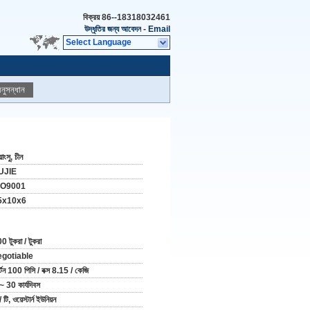
বিক্রয়
86--18318032461
উদ্ধৃতির জন্য আবেদন
-
Email
Select Language
নুসন্ধান
়াংসু, চীন
UJIE
SO9001
5x10x6
0 টুকরা / টুকরা
egotiable
র্টন 100 পিসি / বক্স 8.15 / কেজি
~ 30 কার্যদিবস
/ টি, ওয়েস্টার্ন ইউনিয়ন