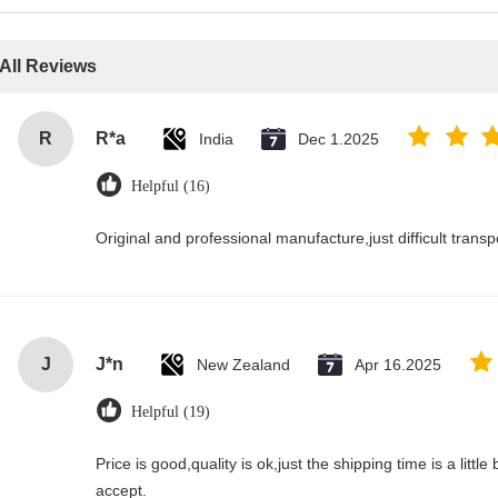
All Reviews
R
R*a
India
Dec 1.2025
Helpful (16)
Original and professional manufacture,just difficult transpor
J
J*n
New Zealand
Apr 16.2025
Helpful (19)
Price is good,quality is ok,just the shipping time is a little bi
accept.