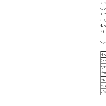
২. পর
৩. ফ
৪. ম
5. দ
6. হ
7।
বিশে
মাত্র
উপাদ
ক্যাপ
পৌনঃ
যথ:
সংযো
ডাইল