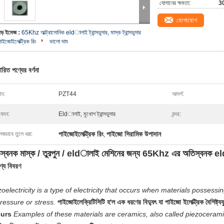
যোগানের ক্ষমতা:
30
যোগাযোগ
বড় ইমেজ :
65Khz আল্ট্রাসোনিক eldালাই ট্রান্সডুসার, মাস্ক ট্রান্সডুসার
পাইজোইলেক্ট্রিক রিং
ভালো দাম
ারিত পণ্যের বর্ণনা
ান:
PZT44
আদর্শ:
েদন:
Eldালাই, মুখোশ ট্রান্সডুসার
বন্দর:
পাইজোইলেক্ট্রিক রিং
পাইজো সিরামিক উপাদান
েষভাবে তুলে ধরা:
,
স্বনক মাস্ক / তুরপুন / eldালাই মেশিনের জন্য 65Khz এর অতিস্বনক eldা
ণ্য বিবরণ
zoelectricity is a type of electricity that occurs when materials possess
pressure or stress.
পাইজোইলেক্রিটিসিটি হ'ল এক ধরণের বিদ্যুৎ যা পাইজো ইলেক্ট্রিক বৈশিষ্ট্যযু
urs
Examples of these materials are ceramics, also called piezoceramic