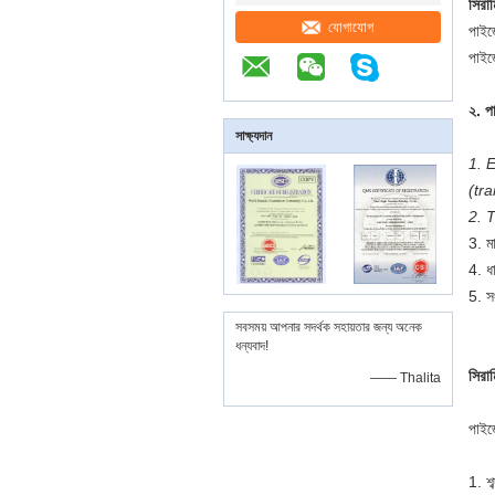
সিরা
যোগাযোগ
পাইজ
পাইজ
২. পা
সাক্ষ্যদান
1. 
(tra
2. 
3. মা
4. ধ
5. সং
সবসময় আপনার সদর্থক সহায়তার জন্য অনেক
ধন্যবাদ!
সিরা
—— Thalita
পাইজ
1. শব