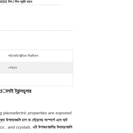
000 পিস / পিস প্রতি মাসে
পাইজোইলেক্ট্রিক সিরামিকস
শেনচেন
লাই ট্রান্সডুসার
ing piezoelectric properties are exposed
ক্ত উপাদানগুলি চাপ বা স্ট্রেসের সংস্পর্শে এলে ঘটে
s , and crystals.
এই উপকরণগুলির উদাহরণগুলি