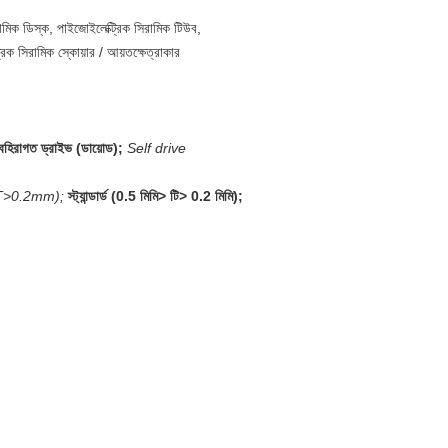
ামিক ডিস্ক, পাইজোইলেক্ট্রিক সিরামিক টিউব,
িক সিরামিক স্কোয়ার / আয়তক্ষেত্রাকার
 বহিরাগত ড্রাইভ (ডায়োড);
Self drive
T>0.2mm);
স্ট্যান্ডার্ড (0.5 মিমি> টি> 0.2 মিমি);