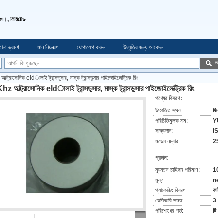
ো।, লিমিটেড
খানা ভ্রমণ
মান নিয়ন্ত্রণ
যোগাযোগ করুন
উদ্ধৃতির জন্য আবেদন
অ
্ট্রাসোনিক eldালাই ট্রান্সডুসার, মাস্ক ট্রান্সডুসার পাইজোইলেক্ট্রিক রিং
z আল্ট্রাসোনিক eldালাই ট্রান্সডুসার, মাস্ক ট্রান্সডুসার পাইজোইলেক্ট্রিক রিং
পণ্যের বিবরণ:
উৎপত্তি স্থল:
জিয
পরিচিতিমুলক নাম:
Y
সাক্ষ্যদান:
I
মডেল নম্বার:
2
প্রদান:
ন্যূনতম চাহিদার পরিমাণ:
10
মূল্য:
n
প্যাকেজিং বিবরণ:
কা
ডেলিভারি সময়:
3 
পরিশোধের শর্ত:
টি 