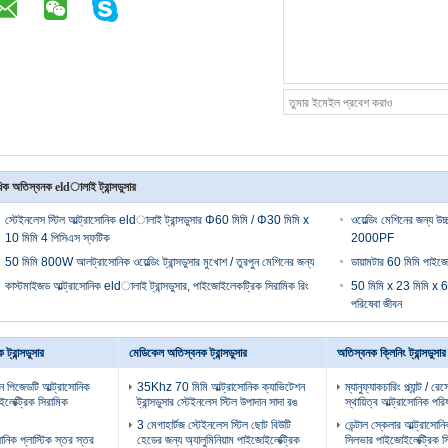
িক অতিস্বনক eldালাই ট্রান্সডুসার
স্টেইনলেস স্টিল আল্ট্রাসোনিক eldালাই ট্রান্সডুসার Φ60 মিমি / Φ30 মিমি x
ওয়েল্ডিং মেশিনের জন্য 
10 মিমি 4 পিসিএস স্ফটিক
2000PF
50 মিমি 800W আলট্রাসোনিক ওয়েল্ডিং ট্রান্সডুসার মুখোশ / তুরপুন মেশিনের জন্য
ডায়ামটার 60 মিমি পাইজো 
কাস্টমাইজড আল্ট্রাসোনিক eldালাই ট্রান্সডুসার, পাইজোইলেকট্রিক সিরামিক রিং
50 মিমি x 23 মিমি x 6.5 
পরিষেবা জীবন
ট্রান্সডুসার
মেডিকেল অতিস্বনক ট্রান্সডুসার
অতিস্বনক ক্লিনিং ট্রান্সডুসার
 করুন পিজেডটি আল্ট্রাসোনিক
35Khz 70 মিমি আল্ট্রাসোনিক ক্যাভিটেশন
ম্যানুফ্যাকচারিং প্ল্যান্ট / রে
োইলেক্ট্রিক সিরামিক
ট্রান্সডুসার স্টেইনলেস স্টিল উপাদান সাদা রঙ
স্থায়িত্ব আল্ট্রাসোনিক পরিষ
3 মেগাহার্টজ স্টেইনলেস স্টিল ছোট বিউটি
ডেন্টাল স্কেলার আল্ট্রাসোন
িক প্লাস্টিক স্তর স্তর
হেডের জন্য অ্যালুমিনিয়াম পাইজোইলেক্ট্রিক
সিলভার পাইজোইলেক্ট্রিক সির