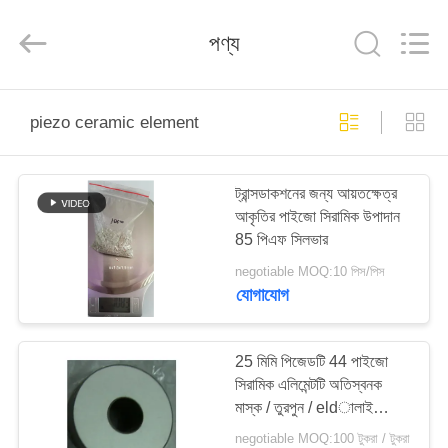
Shenzhen
Yujies
Technology
পণ্য
Co.,
Ltd..
All
Rights
Reserved.
বাড়ি
piezo ceramic element
পণ্য
ট্রান্সডাকশনের জন্য আয়তক্ষেত্র
আকৃতির পাইজো সিরামিক উপাদান
আমাদের
85 পিএফ সিলভার
সম্পর্কে
negotiable MOQ:10 পিস/পিস
যোগাযোগ
কারখানা
ভ্রমণ
25 মিমি পিজেডটি 44 পাইজো
সিরামিক এলিমেন্টটি অতিস্বনক
মাস্ক / তুরপুন / eldালাই
মান
মেশিনের জন্য
negotiable MOQ:100 টুকরা / টুকরা