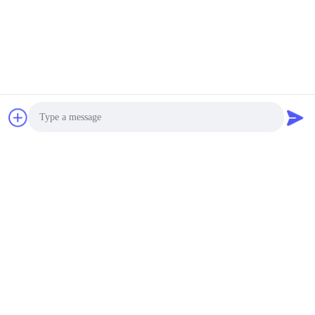
সহ পিজেডটি এলিমেন্ট
negotiable MOQ:100 টুকরা / টুকরা
যোগাযোগ
বাদ্যযন্ত্রের জন্য ছোট
পিজোইলেকট্রিক সিরামিক
আয়তক্ষেত্রাকার 6x1.5x1.5
মিমি 246KHz
negotiable MOQ:10 পিস/পিস
যোগাযোগ
Photo
কাস্টমাইজড আল্ট্রাসোনিক
eldালাই ট্রান্সডুসার,
Video Call
পাইজোইলেকট্রিক সিরামিক রিং
Audio Call
negotiable MOQ:100 টুকরা / টুকরা
যোগাযোগ