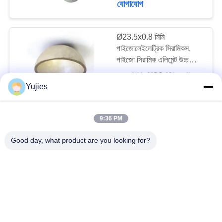
যোগাযোগ
Ø23.5x0.8 মিমি
পাইজোলেইলেট্রিক সিরামিকস,
পাইজো সিরামিক এলিমেন্ট উচ্চ
নির্ভরযোগ্যতা
negotiable MOQ:10 টুকরা / টুকরা
যোগাযোগ
Yujies
9:36 PM
হাইড্রোফোন পাইজোইলেক্ট্রিক
টিউব, সিলিন্ডার পাইজো সিরামিক
Good day, what product are you looking for?
এলিমেন্ট Ø6.35xØ4.9x6.35
মিমি
negotiable MOQ:10 টুকরা / টুকরা
যোগাযোগ
টেকসই আল্ট্রাসোনিক eldালাই
ট্রান্সডুসার, 50 মিমি 800 ডাব্লু