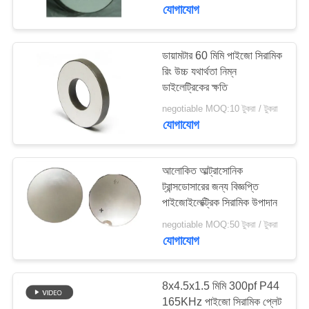
নিয়ন্ত্রণ
যোগাযোগ
যোগাযোগ
ডায়ামটার 60 মিমি পাইজো সিরামিক
রিং উচ্চ যথার্থতা নিম্ন
করুন
ডাইলেট্রিকের ক্ষতি
negotiable MOQ:10 টুকরা / টুকরা
উদ্ধৃতির
যোগাযোগ
জন্য
আবেদন
আলোকিত আল্ট্রাসোনিক
ট্রান্সডোসারের জন্য বিজ্ঞপ্তি
পাইজোইলেক্ট্রিক সিরামিক উপাদান
সাইট
negotiable MOQ:50 টুকরা / টুকরা
ম্যাপ
যোগাযোগ
PRIVACY
8x4.5x1.5 মিমি 300pf P44
POLICY
165KHz পাইজো সিরামিক প্লেট