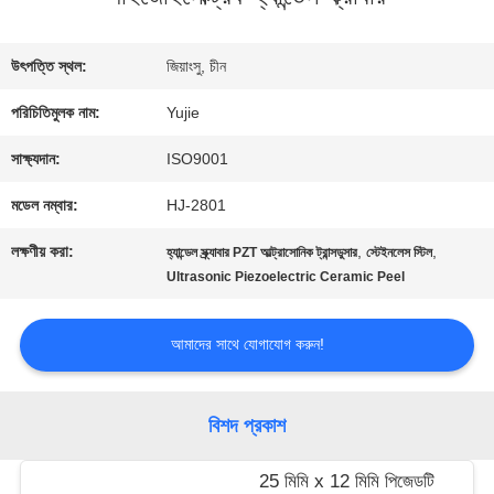
মান
উৎপত্তি স্থল:
জিয়াংসু, চীন
নিয়ন্ত্রণ
পরিচিতিমুলক নাম:
Yujie
সাক্ষ্যদান:
ISO9001
যোগাযোগ
মডেল নম্বার:
HJ-2801
করুন
লক্ষণীয় করা:
,
,
হ্যান্ডেল স্ক্র্যাবার PZT আল্ট্রাসোনিক ট্রান্সডুসার
স্টেইনলেস স্টিল
Ultrasonic Piezoelectric Ceramic Peel
উদ্ধৃতির
আমাদের সাথে যোগাযোগ করুন!
জন্য
আবেদন
বিশদ প্রকাশ
25 মিমি x 12 মিমি পিজেডটি