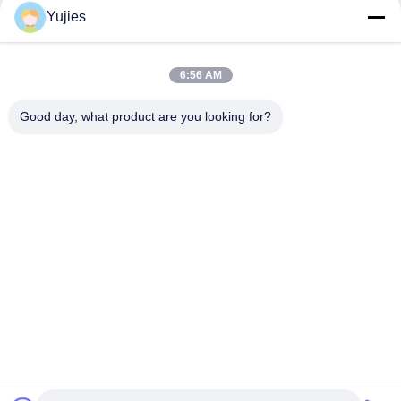
Yujies
সব
6:56 AM
Good day, what product are you looking for?
পিজেডটি আল্ট্রাসোনিক
মেডিকেল অতিস্বনক
ট্রান্সডুসার
ট্রান্সডুসার
অতিস্বনক ক্লিনিং ট্রান্সডুসার
অতিস্বনক স্তর সেন্সর
পিজেডটি পাউডার
পাইজো রিং
পাইজোইলেক্ট্রিক ডিস্ক
পাইজোইলেক্ট্রিক টিউব
সাবস্ক্রাইব