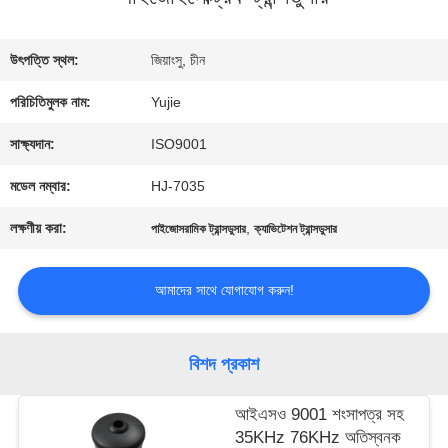
মান
উৎপত্তি স্থল:
জিয়াংসু, চীন
নিয়ন্ত্রণ
পরিচিতিমুলক নাম:
Yujie
সাক্ষ্যদান:
ISO9001
যোগাযোগ
মডেল নম্বার:
HJ-7035
করুন
লক্ষণীয় করা:
,
পাইজোসরামিক ট্রান্সডুসার
ক্যাভিটেশন ট্রান্সডুসার
উদ্ধৃতির
আমাদের সাথে যোগাযোগ করুন!
জন্য
বিশদ প্রকাশ
আবেদন
আইএসও 9001 শংসাপত্র সহ
35KHz 76KHz অতিস্বনক