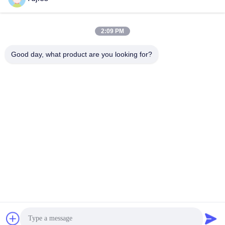
সব
2:09 PM
Good day, what product are you looking for?
পিজেডটি আল্ট্রাসোনিক
মেডিকেল অতিস্বনক
ট্রান্সডুসার
ট্রান্সডুসার
অতিস্বনক ক্লিনিং ট্রান্সডুসার
অতিস্বনক স্তর সেন্সর
পিজেডটি পাউডার
পাইজো রিং
পাইজোইলেক্ট্রিক ডিস্ক
পাইজোইলেক্ট্রিক টিউব
সাবস্ক্রাইব