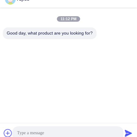
সব
11:12 PM
Good day, what product are you looking for?
পিজেডটি আল্ট্রাসোনিক
মেডিকেল অতিস্বনক
ট্রান্সডুসার
ট্রান্সডুসার
অতিস্বনক ক্লিনিং ট্রান্সডুসার
অতিস্বনক স্তর সেন্সর
পিজেডটি পাউডার
পাইজো রিং
পাইজোইলেক্ট্রিক ডিস্ক
পাইজোইলেক্ট্রিক টিউব
সাবস্ক্রাইব