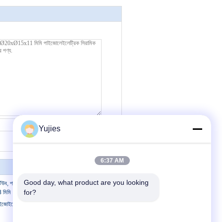
যোগাযোগ
Yujies
6:37 AM
Good day, what product are you looking 
 টিউব, পাইজোসরামিক সিলিন্ডার Ø
for?
মিমি
ইলেক্ট্রিক টিউব, Ø9.6xØ8.2x9.5 মিমি টেকসই