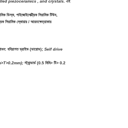
lled piezoceramics , and crystals.
এই
ামিক ডিস্ক, পাইজোইলেক্ট্রিক সিরামিক টিউব,
িক সিরামিক স্কোয়ার / আয়তক্ষেত্রাকার
ংশোধন: বহিরাগত ড্রাইভ (ডায়োড);
Self drive
m>T>0.2mm);
স্ট্যান্ডার্ড (0.5 মিমি> টি> 0.2