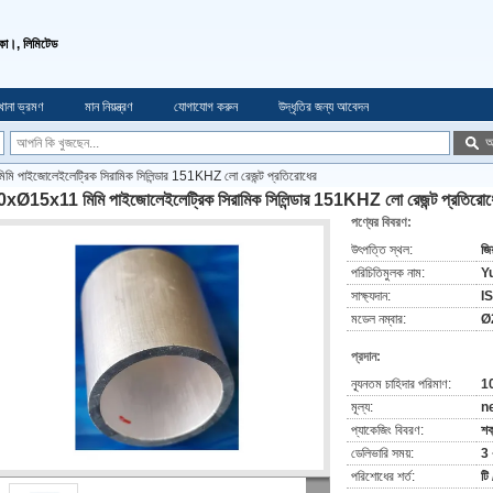
ো।, লিমিটেড
খানা ভ্রমণ
মান নিয়ন্ত্রণ
যোগাযোগ করুন
উদ্ধৃতির জন্য আবেদন
অ
পাইজোলেইলেট্রিক সিরামিক সিলিন্ডার 151KHZ লো রেজন্ট প্রতিরোধের
xØ15x11 মিমি পাইজোলেইলেট্রিক সিরামিক সিলিন্ডার 151KHZ লো রেজন্ট প্রতিরোধ
পণ্যের বিবরণ:
উৎপত্তি স্থল:
জিয
পরিচিতিমুলক নাম:
Yu
সাক্ষ্যদান:
I
মডেল নম্বার:
Ø
প্রদান:
ন্যূনতম চাহিদার পরিমাণ:
10
মূল্য:
n
প্যাকেজিং বিবরণ:
শক
ডেলিভারি সময়:
3 
পরিশোধের শর্ত:
টি 