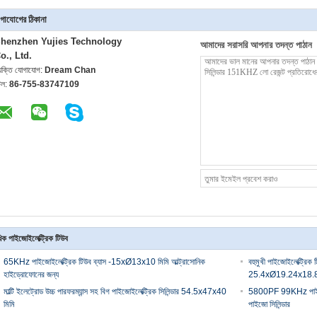
গাযোগের ঠিকানা
henzhen Yujies Technology
আমাদের সরাসরি আপনার তদন্ত পাঠান
o., Ltd.
্যক্তি যোগাযোগ:
Dream Chan
েল:
86-755-83747109
িক পাইজোইলেক্ট্রিক টিউব
65KHz পাইজোইলেক্ট্রিক টিউব ব্যাস -15xØ13x10 মিমি আল্ট্রাসোনিক
বহুমুখী পাইজোইলেক্ট্রিক
হাইড্রোফোনের জন্য
25.4xØ19.24x18.8 
মাল্টি ইলেট্রোড উচ্চ পারফরম্যান্স সহ বিগ পাইজোইলেক্ট্রিক সিলিন্ডার 54.5x47x40
5800PF 99KHz পাইজো
মিমি
পাইজো সিলিন্ডার