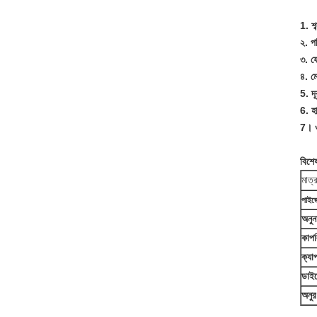
1. শব
২. পর
৩. ফ
৪. ম
5. দ
6. হ
7।
ও
বিশে
মাত্র
পাইজো
অনুন
কাপল
ক্যাপ
ডাইল
অনু