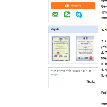
সংস্
যোগাযোগ
উপকর
পাইজ
পাইজ
সাক্ষ্যদান
২. পা
1. 
(tr
2. 
মিমি)
3. মা
4. ধ
সবসময় আপনার সদর্থক সহায়তার জন্য অনেক
ধন্যবাদ!
5. সং
—— Thalita
সিরা
পাইজ