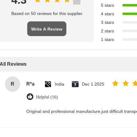
5 stars
Based on 50 reviews for this supplier
4 stars
3 stars
Write A Review
2 stars
1 stars
All Reviews
R
R*a
India
Dec 1.2025
Helpful (16)
Original and professional manufacture,just difficult transpor