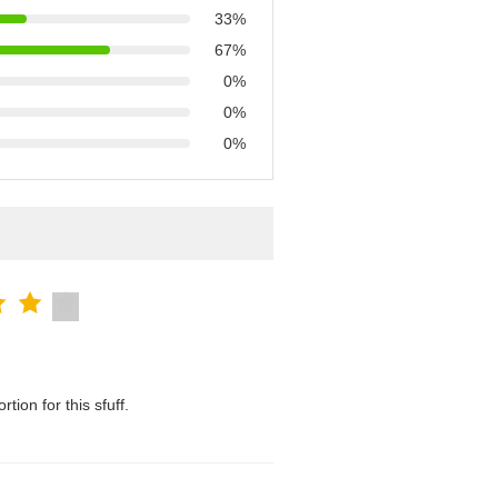
33%
67%
0%
0%
0%
tion for this sfuff.