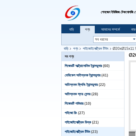
শেনজেন ইউজিজ টেকনোলজি ক
বাড়ি
পণ্য
আমাদের সম্পর্কে
কার
বাড়ি
পণ্য
পাইজোইলেক্ট্রিক টিউব
Ø20xØ15x11 মিমি 
Ø20
সব পণ্য
পিজেডটি আল্ট্রাসোনিক ট্রান্সডুসার
(60)
মেডিকেল অতিস্বনক ট্রান্সডুসার
(41)
অতিস্বনক ক্লিনিং ট্রান্সডুসার
(22)
অতিস্বনক স্তর সেন্সর
(28)
পিজেডটি পাউডার
(10)
পাইজো রিং
(27)
পাইজোইলেক্ট্রিক ডিস্ক
(21)
পাইজোইলেক্ট্রিক টিউব
(23)