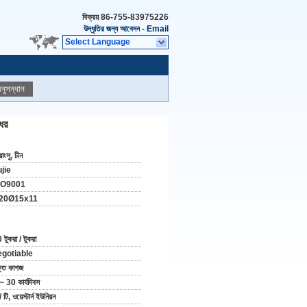
বিক্রয়
86-755-83975226
উদ্ধৃতির জন্য আবেদন
-
Email
Select Language
নুসন্ধান
ের
়াংসু, চীন
jie
SO9001
20Ø15x11
 টুকরা / টুকরা
egotiable
্ত কাগজ
~ 30 কার্যদিবস
/ টি, ওয়েস্টার্ন ইউনিয়ন