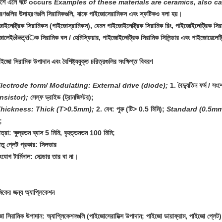
পর্শে এলে ঘটে occurs
Examples of these materials are ceramics, also ca
ণগুলির উদাহরণগুলি সিরামিকগুলি, যাকে পাইজোসেরামিকস এবং স্ফটিকও বলা হয়।
োইলেক্ট্রিক সিরামিকস (পাইজোস্রামিকস), যেমন পাইজোইলেক্ট্রিক সিরামিক রিং, পাইজোইলেক্ট্রিক সির
োলেইलेक्ट्रিক সিরামিক বল / হেমিস্ফিয়ার, পাইজোইলেক্ট্রিক সিরামিক সিলিন্ডার এবং পাইজোয়েলেট্র
ইজো সিরামিক উপাদান এবং বৈশিষ্ট্যযুক্ত চরিত্রগুলির সংক্ষিপ্ত বিবরণ
Electrode form/ Modulating: External drive (diode);
1. বৈদ্যুতিন ফর্ম / স
ansistor);
সেল্ফ ড্রাইভ (ট্রানজিস্টর);
Thickness: Thick (T>0.5mm);
2. বেধ: পুরু (টি> 0.5 মিমি);
Standard (0.5m
;
ত্রা: ক্ষুদ্রতম ব্যাস 5 মিমি, বৃহত্তমতম 100 মিমি;
াতু প্লেট প্রকার: সিলভার
যোগ টার্মিনাল: সোল্ডার তার বা না।
মিকের জন্য অ্যাপ্লিকেশন
ো সিরামিক উপাদান: অ্যাপ্লিকেশনগুলি (পাইজোসেরামিক্স উপাদান; পাইজো ডায়াফ্রাম, পাইজো প্লেট)