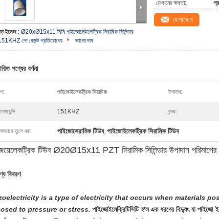
যোগানের ক্ষমতা:
প্
যোগাযোগ
বড় ইমেজ :
Ø20xØ15x11 মিমি পাইজোলেইলেট্রিক সিরামিক সিলিন্ডার
151KHZ লো রেজন্ট প্রতিরোধের
ভালো দাম
ারিত পণ্যের বর্ণনা
ইপ:
পাইজোইলেকট্রিক সিরামিক
উপাদান:
িকোয়েন্সি:
151KHZ
বন্দর:
পাইজোসেরামিক টিউব
পাইজোইলেকট্রিক সিরামিক টিউব
েষভাবে তুলে ধরা:
,
জয়েলেকট্রিক টিউব Ø20Ø15x11 PZT সিরামিক সিলিন্ডার উপাদান পরিমাপের 
ণ্য বিবরণ
zoelectricity is a type of electricity that occurs when materials p
osed to pressure or stress.
পাইজোইলেক্রিটিসিটি হ'ল এক ধরণের বিদ্যুৎ যা পাইজো ইলেক্ট