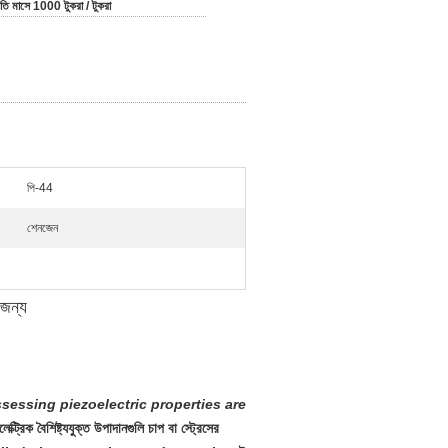
রতি মাসে 1000 টুকরা / টুকরা
পি-44
শেনজেন
জন্য
ossessing piezoelectric properties are
্রিক বৈশিষ্ট্যযুক্ত উপাদানগুলি চাপ বা স্ট্রেসের