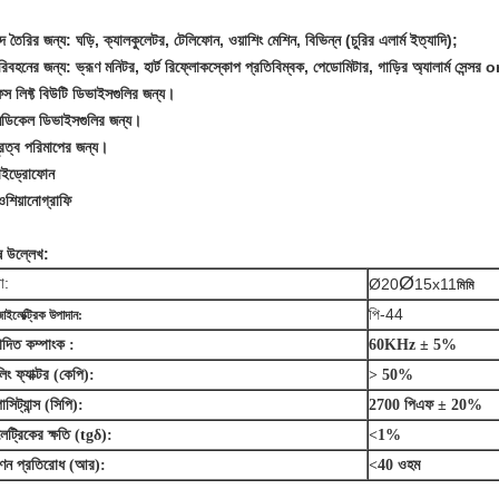
্দ তৈরির জন্য: ঘড়ি, ক্যালকুলেটর, টেলিফোন, ওয়াশিং মেশিন, বিভিন্ন (চুরির এলার্ম ইত্যাদি);
িবহনের জন্য: ভ্রূণ মনিটর, হার্ট রিফ্লোকস্কোপ প্রতিবিম্বক, পেডোমিটার, গাড়ির অ্যালার্ম সেন্সর o
েস লিফ্ট বিউটি ডিভাইসগুলির জন্য।
েডিকেল ডিভাইসগুলির জন্য।
ূরত্ব পরিমাপের জন্য।
াইড্রোফোন
শিয়ানোগ্রাফি
ষ উল্লেখ:
Ø
া:
Ø20
15x11
মিমি
পি-44
ইলেক্ট্রিক উপাদান:
াদিত কম্পাংক :
60KHz ± 5%
িং ফ্যাক্টর (কেপি):
> 50%
াসিট্যান্স (সিপি):
2700 পিএফ ± 20%
েট্রিকের ক্ষতি (tgδ):
<1%
রণন প্রতিরোধ (আর):
<40 ওহম