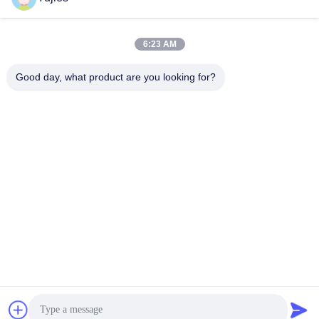
সব
6:23 AM
Good day, what product are you looking for?
পিজেডটি আল্ট্রাসোনিক
মেডিকেল অতিস্বনক
ট্রান্সডুসার
ট্রান্সডুসার
অতিস্বনক ক্লিনিং ট্রান্সডুসার
অতিস্বনক স্তর সেন্সর
পিজেডটি পাউডার
পাইজো রিং
পাইজোইলেক্ট্রিক ডিস্ক
পাইজোইলেক্ট্রিক টিউব
সাবস্ক্রাইব