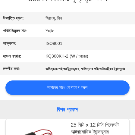
মান
উৎপত্তি স্থল:
জিয়াংসু, চীন
নিয়ন্ত্রণ
পরিচিতিমুলক নাম:
Yujie
সাক্ষ্যদান:
ISO9001
যোগাযোগ
মডেল নম্বার:
KQ300KH-2 (W / তারের)
করুন
লক্ষণীয় করা:
,
অতিস্বনক পাইজো ট্রান্সডুসার
অতিস্বনক পাইজোইলেক্ট্রিক ট্রান্সডুসার
উদ্ধৃতির
আমাদের সাথে যোগাযোগ করুন!
জন্য
বিশদ প্রকাশ
আবেদন
25 মিমি x 12 মিমি পিজেডটি
আল্ট্রাসোনিক ট্রান্সডুসার