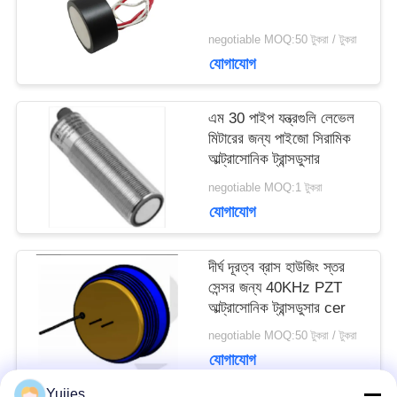
সাইট
negotiable MOQ:50 টুকরা / টুকরা
ম্যাপ
যোগাযোগ
PRIVACY
এম 30 পাইপ যন্ত্রগুলি লেভেল
মিটারের জন্য পাইজো সিরামিক
POLICY
আল্ট্রাসোনিক ট্রান্সডুসার
negotiable MOQ:1 টুকরা
যোগাযোগ
দীর্ঘ দূরত্ব ব্রাস হাউজিং স্তর
সেন্সর জন্য 40KHz PZT
আল্ট্রাসোনিক ট্রান্সডুসার cer
negotiable MOQ:50 টুকরা / টুকরা
যোগাযোগ
Yujies