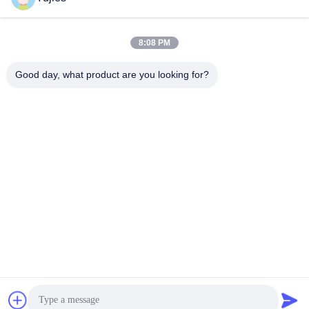
সব
8:08 PM
Good day, what product are you looking for?
পিজেডটি আল্ট্রাসোনিক
মেডিকেল অতিস্বনক
ট্রান্সডুসার
ট্রান্সডুসার
অতিস্বনক ক্লিনিং ট্রান্সডুসার
অতিস্বনক স্তর সেন্সর
পিজেডটি পাউডার
পাইজো রিং
পাইজোইলেক্ট্রিক ডিস্ক
পাইজোইলেক্ট্রিক টিউব
সাবস্ক্রাইব