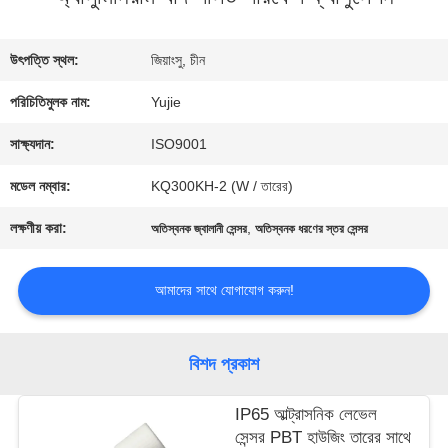
মান
উৎপত্তি স্থল:
জিয়াংসু, চীন
নিয়ন্ত্রণ
পরিচিতিমুলক নাম:
Yujie
সাক্ষ্যদান:
ISO9001
যোগাযোগ
মডেল নম্বার:
KQ300KH-2 (W / তারের)
করুন
লক্ষণীয় করা:
,
অতিস্বনক জ্বালানী সেন্সর
অতিস্বনক ধরণের স্তর সেন্সর
উদ্ধৃতির
আমাদের সাথে যোগাযোগ করুন!
জন্য
বিশদ প্রকাশ
আবেদন
IP65 আল্ট্রাসনিক লেভেল
সেন্সর PBT হাউজিং তারের সাথে